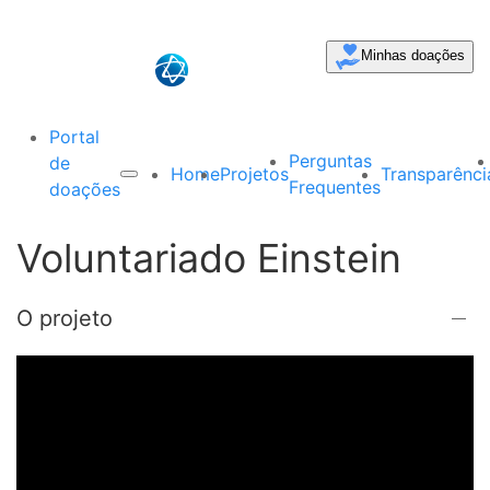
Minhas doações
Portal
Perguntas
de
Home
Projetos
Transparênci
Frequentes
doações
Voluntariado Einstein
O projeto